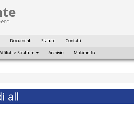
nte
bero
Documenti
Statuto
Contatti
Affiliati e Strutture
Archivio
Multimedia
i all