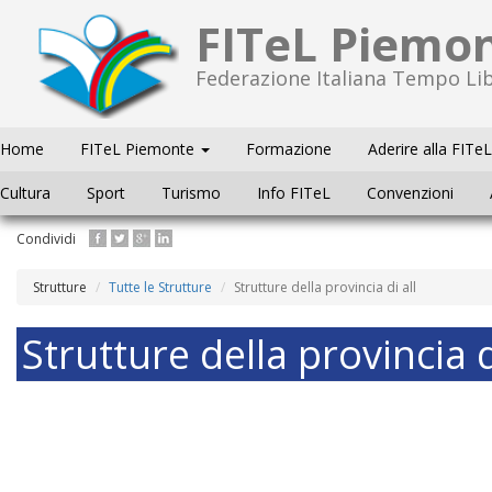
FITeL Piemo
Federazione Italiana Tempo Li
Home
FITeL Piemonte
Formazione
Aderire alla FITeL
Cultura
Sport
Turismo
Info FITeL
Convenzioni
Salta
Condividi
al
contenuto
Strutture
Tutte le Strutture
Strutture della provincia di all
principale
Strutture della provincia d