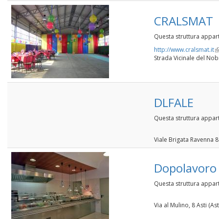
CRALSMAT
Questa struttura appar
http://www.cralsmat.it
(l
Strada Vicinale del Nobi
is
e
DLFALE
Questa struttura appart
Viale Brigata Ravenna 8
Dopolavoro 
Questa struttura appar
Via al Mulino, 8 Asti (Ast