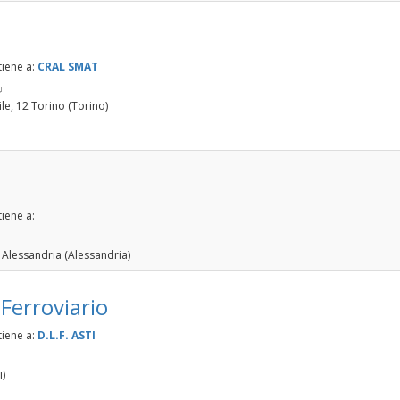
tiene a:
CRAL SMAT
ink
le, 12 Torino (Torino)
xternal)
iene a:
 Alessandria (Alessandria)
Ferroviario
tiene a:
D.L.F. ASTI
i)