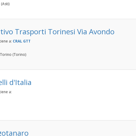
(Asti)
tivo Trasporti Torinesi Via Avondo
tiene a:
CRAL GTT
 Torino (Torino)
rnal)
li d'Italia
iene a:
gotanaro