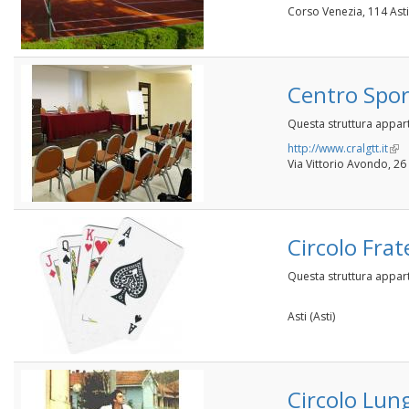
Corso Venezia, 114 Asti 
Centro Spor
Questa struttura appar
http://www.cralgtt.it
(link
Via Vittorio Avondo, 26
is
exte
Circolo Fratel
Questa struttura appart
Asti (Asti)
Circolo Lun