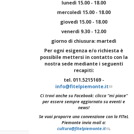
lunedì 15.00 - 18.00
mercoledì 15.00 - 18.00
giovedì 15.00 - 18.00
venerdì 9.30 - 12.00
giorno di chiusura: martedì
Per ogni esigenza e/o richiesta è
possibile mettersi in contatto con la
nostra sede mediante i seguenti
recapiti:
tel. 011.5215169 -
info@fitelpiemonte.it
(link
sends
Ci trovi anche su Facebook: clicca “mi piace”
e-
per essere sempre aggiornato su eventi e
mail)
news!
Se vuoi proporre una convenzione con la FITeL
Piemonte invia mail a:
cultura@fitelpiemonte.it
(link
.