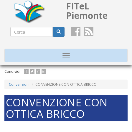
FITeL
Piemonte
Form
di
Cerca
ricerca
Toggle
navigation
Salta
Condividi
al
contenuto
Convenzioni
CONVENZIONE CON OTTICA BRICCO
principale
CONVENZIONE CON
OTTICA BRICCO