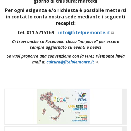
giorno di chiusura: martedì
Per ogni esigenza e/o richiesta è possibile mettersi
in contatto con la nostra sede mediante i seguenti
recapiti:
tel. 011.5215169 -
info@fitelpiemonte.it
(link
sends
Ci trovi anche su Facebook: clicca “mi piace” per essere
e-
sempre aggiornato su eventi e news!
mail)
Se vuoi proporre una convenzione con la FITeL Piemonte invia
mail a:
cultura@fitelpiemonte.it
(link
.
sends
e-
mail)