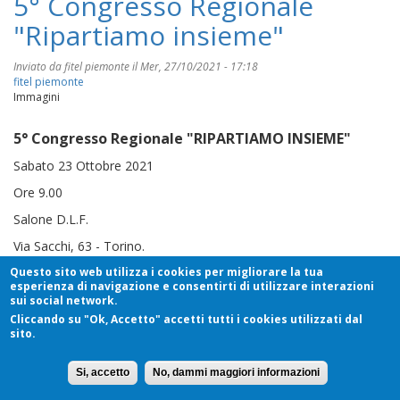
5° Congresso Regionale
"Ripartiamo insieme"
Inviato da
fitel piemonte
il Mer, 27/10/2021 - 17:18
fitel piemonte
Immagini
5° Congresso Regionale "RIPARTIAMO INSIEME"
Sabato 23 Ottobre 2021
Ore 9.00
Salone D.L.F.
Via Sacchi, 63 - Torino.
Questo sito web utilizza i cookies per migliorare la tua
Si ringrazia tutti coloro che hanno partecipato al Congresso, in
esperienza di navigazione e consentirti di utilizzare interazioni
particolare la sig.ra Marita Rozani e la sua collaboratrice
sui social network.
Nadia Vittone per l'ottimo aperitivo!
Cliccando su "Ok, Accetto" accetti tutti i cookies utilizzati dal
sito.
Si, accetto
No, dammi maggiori informazioni