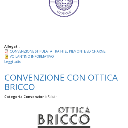
Allegati:
CONVENZIONE STIPULATA TRA FITEL PIEMONTE ED CHARME
VO LANTINO INFORMATIVO
Leggi tutto
su
CONVENZIONE
TRA
CONVENZIONE CON OTTICA
FITEL
PIEMONTE
BRICCO
E
CHARME
Categoria Convenzioni:
Salute