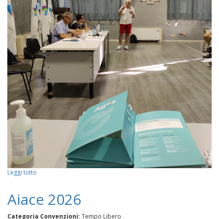
Leggi tutto
su
Consiglio
Regionale
Aiace 2026
FITeL
Piemonte
Categoria Convenzioni:
Tempo Libero