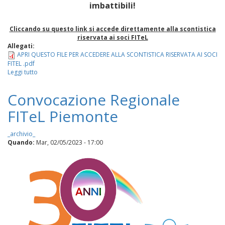
imbattibili!
Cliccando su questo link si accede direttamente alla scontistica
riservata ai soci FITeL
Allegati:
APRI QUESTO FILE PER ACCEDERE ALLA SCONTISTICA RISERVATA AI SOCI
FITEL .pdf
Leggi tutto
su
CONVENZIONE
LAVAZZA
Convocazione Regionale
Prezzi
imbattibili
FITeL Piemonte
per
fare
scorta
_archivio_
di
Quando:
Mar, 02/05/2023 - 17:00
caffè