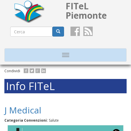
FITeL
Piemonte
Form
di
Cerca
ricerca
Toggle
navigation
Salta
Condividi
al
contenuto
Info FITeL
principale
J Medical
Categoria Convenzioni:
Salute