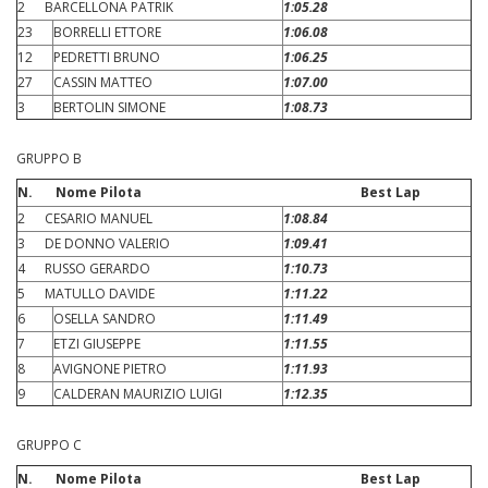
2 BARCELLONA PATRIK
1:05.28
23
BORRELLI ETTORE
1:06.08
12
PEDRETTI BRUNO
1:06.25
27
CASSIN MATTEO
1:07.00
3
BERTOLIN SIMONE
1:08.73
GRUPPO B
N.
Nome Pilota Best Lap
2 CESARIO MANUEL
1:08.84
3 DE DONNO VALERIO
1:09.41
4 RUSSO GERARDO
1:10.73
5 MATULLO DAVIDE
1:11.22
6
OSELLA SANDRO
1:11.49
7
ETZI GIUSEPPE
1:11.55
8
AVIGNONE PIETRO
1:11.93
9
CALDERAN MAURIZIO LUIGI
1:12.35
GRUPPO C
N.
Nome Pilota Best Lap