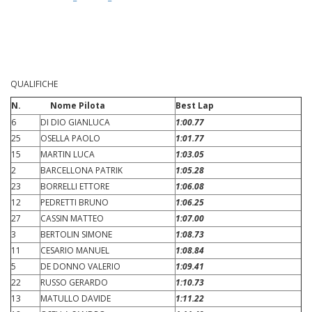
QUALIFICHE
N.
Nome Pilota
Best Lap
6
DI DIO GIANLUCA
1:00.77
25
OSELLA PAOLO
1:01.77
15
MARTIN LUCA
1:03.05
2
BARCELLONA PATRIK
1:05.28
23
BORRELLI ETTORE
1:06.08
12
PEDRETTI BRUNO
1:06.25
27
CASSIN MATTEO
1:07.00
3
BERTOLIN SIMONE
1:08.73
11
CESARIO MANUEL
1:08.84
5
DE DONNO VALERIO
1:09.41
22
RUSSO GERARDO
1:10.73
13
MATULLO DAVIDE
1:11.22