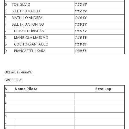
6 TOSI SILVIO
1:12.47
5 SELLITRI AMADEO
1:12.82
3 MATULLO ANDREA
1:14.64
4 SELLITRI ANTONINO
1:16.27
2
DEMASI CHRISTIAN
1:16.52
7
MANGIOLA MASSIMO
1:16.88
8
COCITO GIANPAOLO
1:18.84
9
PIANCASTELLI SARA
1:30.58
ORDINE DI ARRIVO
GRUPPO A
N.
Nome Pilota Best Lap
1
2
3
4
5
6