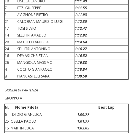
18
OSELLA SANDRO
1:11.49
7
ETZI GIUSEPPE
1:11.55
1
AVIGNONE PIETRO
1:11.93
21
CALDERAN MAURIZIO LUIGI
1:12.35
17
TOSI SILVIO
1:12.47
14
SELLITRI AMADEO
1:12.82
28
MATULLO ANDREA
1:14.64
24
SELLITRI ANTONINO
1:16.27
16
DEMASI CHRISTIAN
1:16.52
26
MANGIOLA MASSIMO
1:16.88
4
COCITO GIANPAOLO
1:18.84
8
PIANCASTELLI SARA
1:30.58
GRIGLIA DI PARTENZA
GRUPPO A
N.
Nome Pilota Best Lap
6 DI DIO GIANLUCA
1:00.77
25 OSELLA PAOLO
1:01.77
15 MARTIN LUCA
1:03.05