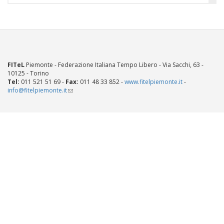
FITeL
Piemonte - Federazione Italiana Tempo Libero - Via Sacchi, 63 -
10125 - Torino
Tel:
011 521 51 69 -
Fax:
011 48 33 852 -
www.fitelpiemonte.it
-
info@fitelpiemonte.it
(link
sends
e-
mail)