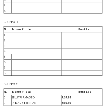
7
8
GRUPPO B
N.
Nome Pilota Best Lap
1
2
3
4
5
6
7
8
GRUPPO C
N.
Nome Pilota Best Lap
5
SELLITRI AMADEO
1:09.98
2
DEMASI CHRISTIAN
1:08.98