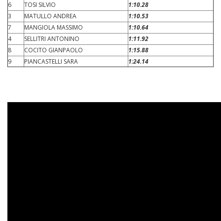
6
TOSI SILVIO
1:10.28
3
MATULLO ANDREA
1:10.53
7
MANGIOLA MASSIMO
1:10.64
4
SELLITRI ANTONINO
1:11.92
8
COCITO GIANPAOLO
1:15.88
9
PIANCASTELLI SARA
1:24.14