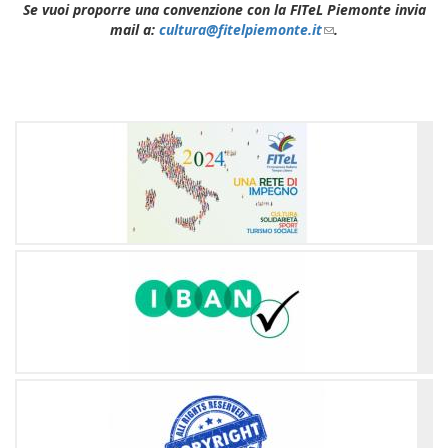
Se vuoi proporre una convenzione con la FITeL Piemonte invia
mail a:
cultura@fitelpiemonte.it
(link
.
sends
e-
mail)