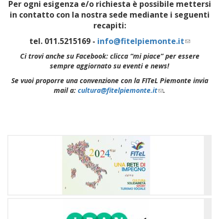
Per ogni esigenza e/o richiesta è possibile mettersi
in contatto con la nostra sede mediante i seguenti
recapiti:
tel. 011.5215169 -
info@fitelpiemonte.it
(link
sends
Ci trovi anche su Facebook: clicca “mi piace” per essere
e-
sempre aggiornato su eventi e news!
mail)
Se vuoi proporre una convenzione con la FITeL Piemonte invia
mail a:
cultura@fitelpiemonte.it
(link
.
sends
e-
mail)