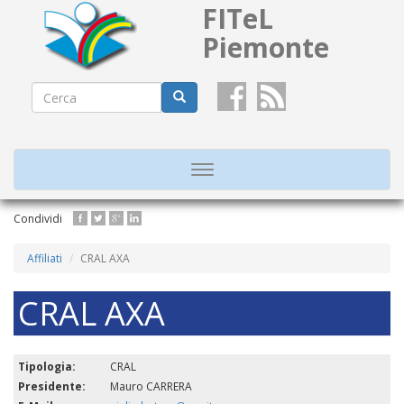
FITeL
Piemonte
Form
di
Cerca
ricerca
Toggle
navigation
Salta
Condividi
al
contenuto
Affiliati
CRAL AXA
principale
CRAL AXA
Tipologia:
CRAL
Presidente:
Mauro CARRERA