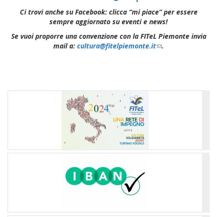
sends
Ci trovi anche su Facebook: clicca “mi piace” per essere
e-
sempre aggiornato su eventi e news!
mail)
Se vuoi proporre una convenzione con la FITeL Piemonte invia
mail a:
cultura@fitelpiemonte.it
(link
.
sends
e-
mail)