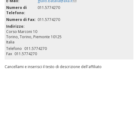
E-Mail:
giulio.batava@axa.it
(link
sends
Numero di
011.5774270
e-
Telefono:
mail)
Numero di Fax:
011.5774270
Indirizzo:
Corso Marconi 10
Torino
,
Torino, Piemonte
10125
Italia
Telefono
011.5774270
Fax
011.5774270
Cancellami e inserisci il testo di descrizione dell'affiliato