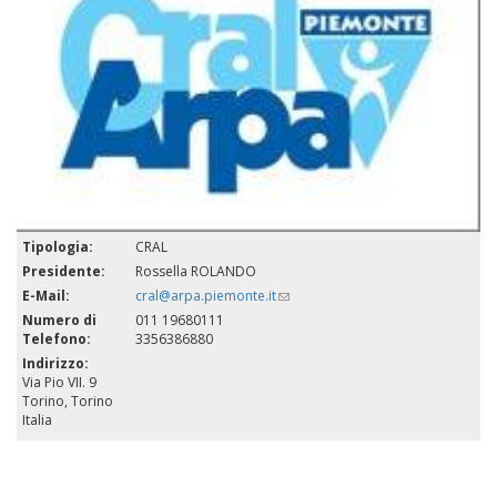
Tipologia:
CRAL
Presidente:
Rossella ROLANDO
E-Mail:
cral@arpa.piemonte.it
(link
sends
Numero di
011 19680111
e-
Telefono:
3356386880
mail)
Indirizzo:
Via Pio VII. 9
Torino
,
Torino
Italia