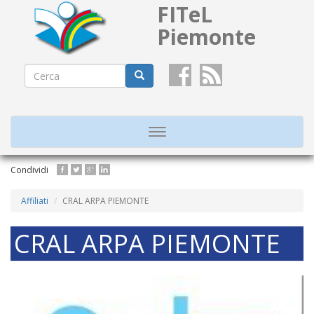
FITeL
Piemonte
Form
di
Cerca
ricerca
Toggle
navigation
Salta
Condividi
al
contenuto
Affiliati
CRAL ARPA PIEMONTE
principale
CRAL ARPA PIEMONTE