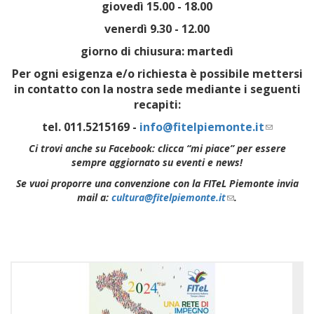
giovedì 15.00 - 18.00
venerdì 9.30 - 12.00
giorno di chiusura: martedì
Per ogni esigenza e/o richiesta è possibile mettersi
in contatto con la nostra sede mediante i seguenti
recapiti:
tel. 011.5215169 -
info@fitelpiemonte.it
(link
sends
Ci trovi anche su Facebook: clicca “mi piace” per essere
e-
sempre aggiornato su eventi e news!
mail)
Se vuoi proporre una convenzione con la FITeL Piemonte invia
mail a:
cultura@fitelpiemonte.it
(link
.
sends
e-
mail)