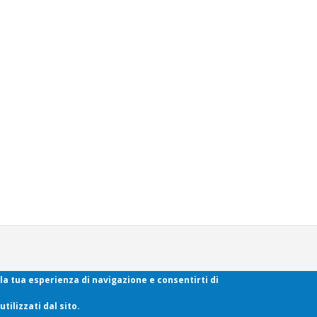
- Torino
 la tua esperienza di navigazione e consentirti di
emonte.it
(link
sends
tilizzati dal sito.
e-