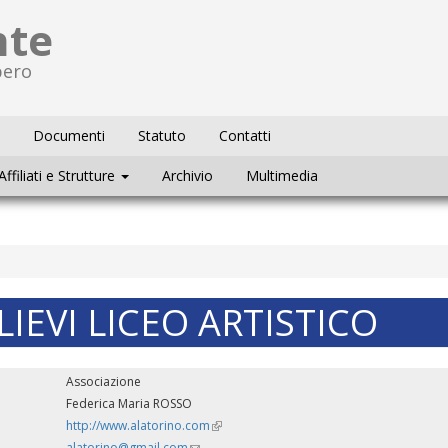
nte
bero
Documenti
Statuto
Contatti
Affiliati e Strutture
Archivio
Multimedia
LLIEVI LICEO ARTISTICO
Associazione
Federica Maria ROSSO
http://www.alatorino.com
(link
is
alatorino@gmail.com
(link