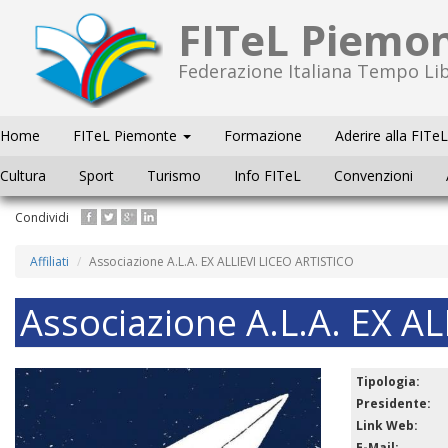
FITeL Piemo
Federazione Italiana Tempo Li
Home
FITeL Piemonte
Formazione
Aderire alla FITeL
Cultura
Sport
Turismo
Info FITeL
Convenzioni
Salta
Condividi
al
contenuto
Affiliati
Associazione A.L.A. EX ALLIEVI LICEO ARTISTICO
principale
Associazione A.L.A. EX A
Tipologia:
Presidente:
Link Web:
E-Mail: