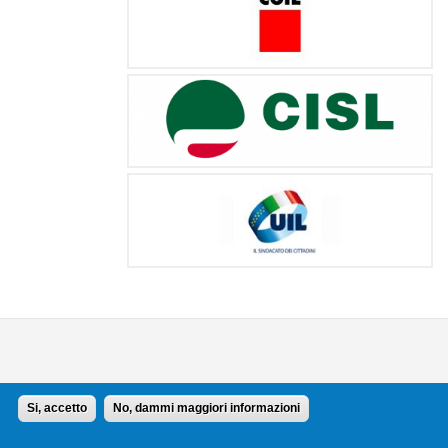
Si, accetto
No, dammi maggiori informazioni