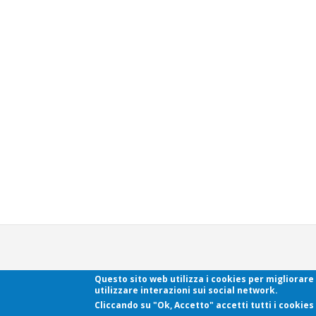
FITeL
Piemonte - Federazione Italiana Tempo Libero - Via Sacchi, 63 - 10125 
Questo sito web utilizza i cookies per migliorare
Tel:
011 521 51 69 -
Fax:
011 48 33 852 -
www.fitelpiemonte.it
-
info@fitelpi
utilizzare interazioni sui social network.
Cliccando su "Ok, Accetto" accetti tutti i cookies u