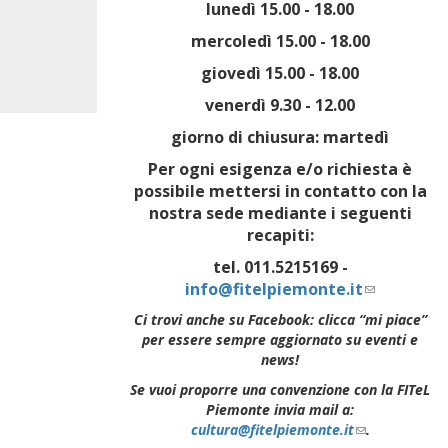
lunedì 15.00 - 18.00
mercoledì 15.00 - 18.00
giovedì 15.00 - 18.00
venerdì 9.30 - 12.00
giorno di chiusura: martedì
Per ogni esigenza e/o richiesta è
possibile mettersi in contatto con la
nostra sede mediante i seguenti
recapiti:
tel. 011.5215169 -
info@fitelpiemonte.it
(link
sends
Ci trovi anche su Facebook: clicca “mi piace”
e-
per essere sempre aggiornato su eventi e
mail)
news!
Se vuoi proporre una convenzione con la FITeL
Piemonte invia mail a:
cultura@fitelpiemonte.it
(link
.