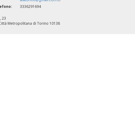
external)
sends
lefono:
3336291694
e-
mail)
, 23
Città Metropolitana di Torino
10138